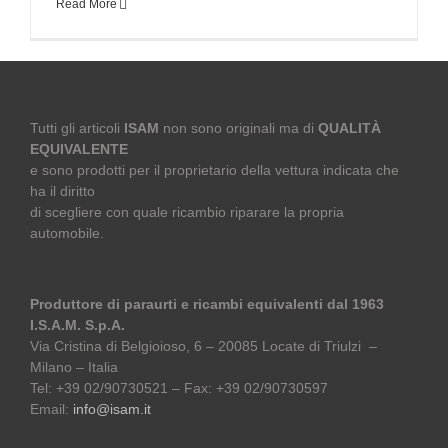
Read More
Tutti gli articoli
ISAM
non sono originali ma di
QUALITÀ
EQUIVALENTE
e sono prodotti per il proprietario della vettura indicata che
ha il diritto
di scegliere con quale ricambio riparare la propria
automobile.
Produttore di paraurti e ricambi equivalenti dal 1963
I.S.A.M. S.p.A.
Via Cristina di Belgioioso, 6 – 20085 Locate di Triulzi –
Milano – Italia
Tel: +39 02/90730521 – Fax: +39 02/90730597
Email:
info@isam.it