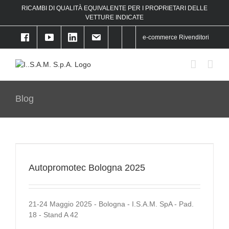
Skip
RICAMBI DI QUALITÀ EQUIVALENTE PER I PROPRIETARI DELLE
to
f
VETTURE INDICATE
content
e-commerce Rivenditori
Blog
Autopromotec Bologna 2025
21-24 Maggio 2025 - Bologna - I.S.A.M. SpA - Pad.
18 - Stand A 42