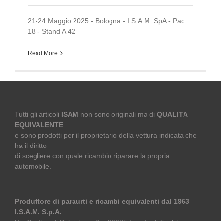
21-24 Maggio 2025 - Bologna - I.S.A.M. SpA - Pad.
18 - Stand A 42
Read More
Tutti gli articoli
ISAM
non sono originali ma di
QUALITÀ
EQUIVALENTE
e sono prodotti per il proprietario della vettura indicata che
ha il diritto
di scegliere con quale ricambio riparare la propria
automobile.
Produttore di paraurti e ricambi equivalenti dal 1963
I.S.A.M. S.p.A.