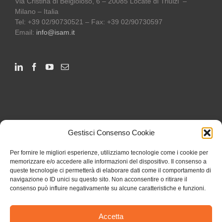
Via Cristina di Belgioioso, 6 – 20085 Locate di Triulzi –
Milano – Italia
Tel: +39 02/90730521 – Fax: +39 02/90730597
Email:
info@isam.it
Gestisci Consenso Cookie
Per fornire le migliori esperienze, utilizziamo tecnologie come i cookie per
memorizzare e/o accedere alle informazioni del dispositivo. Il consenso a
queste tecnologie ci permetterà di elaborare dati come il comportamento di
navigazione o ID unici su questo sito. Non acconsentire o ritirare il
consenso può influire negativamente su alcune caratteristiche e funzioni.
Accetta