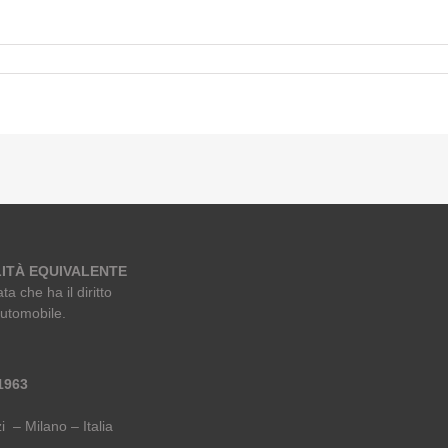
ITÀ EQUIVALENTE
ta che ha il diritto
automobile.
 1963
i – Milano – Italia