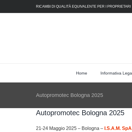
Skip
RICAMBI DI QUALITÀ EQUIVALENTE PER I PROPRIETARI
to
content
Home
Informativa Lega
Autopromotec Bologna 2025
Autopromotec Bologna 2025
21-24 Maggio 2025 – Bologna –
I.S.A.M. SpA