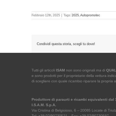
Febbraio 12th, 2025
|
Tags:
2025
,
Autopromotec
Condividi questa storia, scegli tu dove!
Tutti gli articoli
ISAM
non sono originali ma di
QUAL
e sono prodotti per il proprietario della vettura indica
di scegliere con quale ricambio riparare la propria 
Produttore di paraurti e ricambi equivalenti dal
I.S.A.M. S.p.A.
Via Cristina di Belgioioso, 6 – 20085 Locate di Triulz
Tel: +39 02/90730521 – Fax: +39 02/90730597