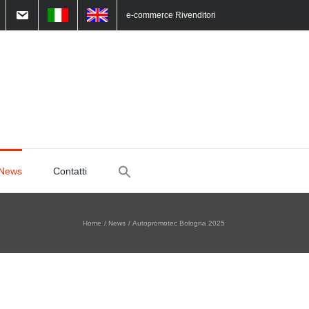
e-commerce Rivenditori
Search
News
Contatti
for:
Home
News
Autopromotec Bologna 2025