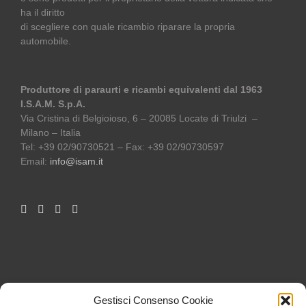
ha il diritto
di scegliere con quale ricambio riparare la propria
automobile.
Produttore di paraurti e ricambi equivalenti dal 1963
I.S.A.M. S.p.A.
Via Cristina di Belgioioso, 6 – 20085 Locate di Triulzi –
Milano – Italia
Tel: +39 02/90730521 – Fax: +39 02/90730597
Email:
info@isam.it
Gestisci Consenso Cookie