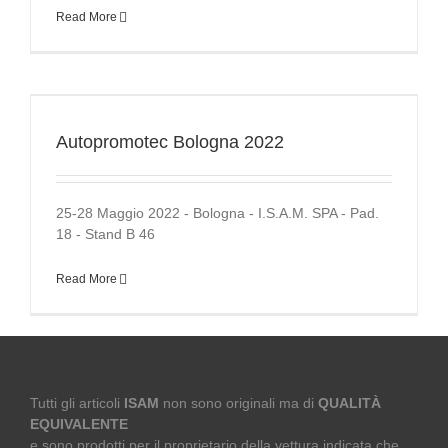
Read More
Autopromotec Bologna 2022
25-28 Maggio 2022 - Bologna - I.S.A.M. SPA - Pad.
18 - Stand B 46
Read More
Tutti gli articoli
ISAM
non sono originali ma di
QUALITÀ
EQUIVALENTE
e sono prodotti per il proprietario della vettura indicata che