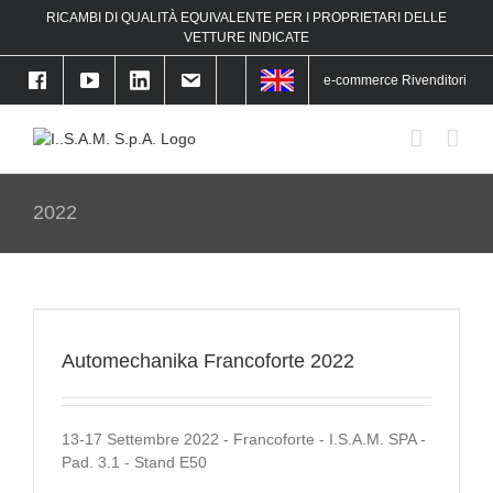
Skip
RICAMBI DI QUALITÀ EQUIVALENTE PER I PROPRIETARI DELLE
to
f
VETTURE INDICATE
content
e-commerce Rivenditori
2022
Automechanika Francoforte 2022
13-17 Settembre 2022 - Francoforte - I.S.A.M. SPA -
Pad. 3.1 - Stand E50