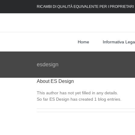
Skip
RICAMBI DI QUALITÀ EQUIVALENTE PER I PROPRIETARI
to
content
Home
Informativa Lega
esdesign
About
ES Design
This author has not yet filled in any details.
So far ES Design has created 1 blog entries.