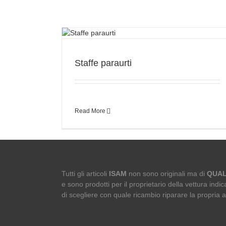
Staffe paraurti
Read More
Tutti gli articoli
ISAM
non sono originali ma di
QUAL
e sono prodotti per il proprietario della vettura indica
di scegliere con quale ricambio riparare la propria 