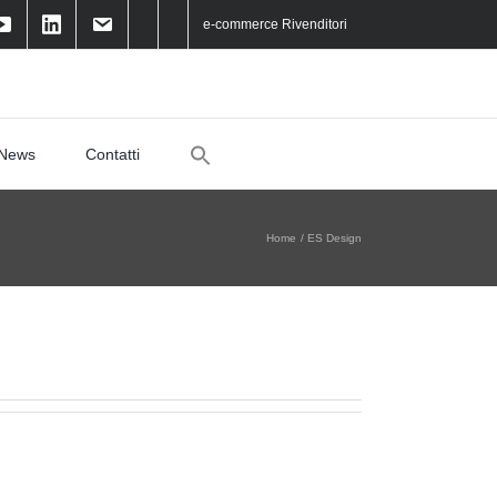
e-commerce Rivenditori
Search
News
Contatti
for:
Home
ES Design