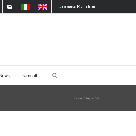
e-commerce Rivenditori
Search
News
Contatti
for:
Home
Tag:
2024