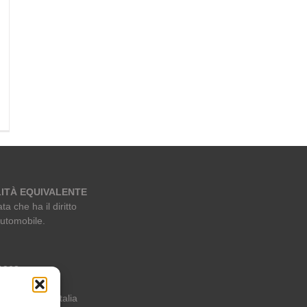
ITÀ EQUIVALENTE
ta che ha il diritto
automobile.
 1963
i – Milano – Italia