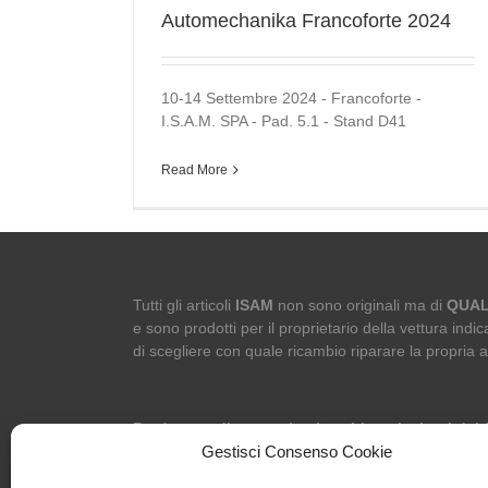
Automechanika Francoforte 2024
10-14 Settembre 2024 - Francoforte -
I.S.A.M. SPA - Pad. 5.1 - Stand D41
Read More
Tutti gli articoli
ISAM
non sono originali ma di
QUAL
e sono prodotti per il proprietario della vettura indica
di scegliere con quale ricambio riparare la propria 
Produttore di paraurti e ricambi equivalenti dal
I.S.A.M. S.p.A.
Gestisci Consenso Cookie
Via Cristina di Belgioioso, 6 – 20085 Locate di Triulz