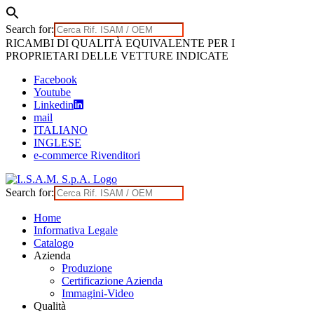
Search for:
Skip
RICAMBI DI QUALITÀ EQUIVALENTE PER I
to
PROPRIETARI DELLE VETTURE INDICATE
content
Facebook
Youtube
Linkedin
mail
ITALIANO
INGLESE
e-commerce Rivenditori
Search for:
Home
Informativa Legale
Catalogo
Azienda
Produzione
Certificazione Azienda
Immagini-Video
Qualità