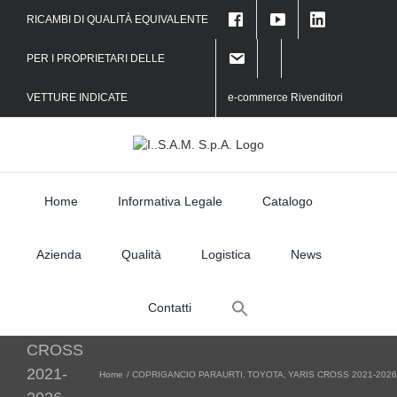
Skip
RICAMBI DI QUALITÀ EQUIVALENTE
to
content
PER I PROPRIETARI DELLE
VETTURE INDICATE
e-commerce Rivenditori
Home
Informativa Legale
Catalogo
Azienda
Qualità
Logistica
News
Search
TOYOTA
Contatti
for:
YARIS
CROSS
2021-
Home
COPRIGANCIO PARAURTI
TOYOTA
YARIS CROSS 2021-2026