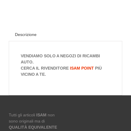
Descrizione
VENDIAMO SOLO A NEGOZI DI RICAMBI
AUTO.
CERCA IL RIVENDITORE
ISAM
POINT
PIÙ
VICINO A TE.
Tutti gli articoli
ISAM
non
sono originali ma di
QUALITÀ EQUIVALENTE