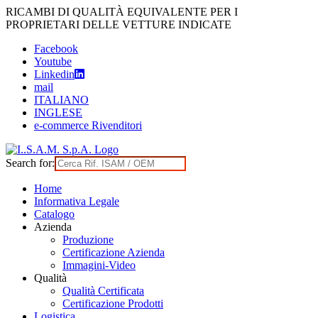
Skip
RICAMBI DI QUALITÀ EQUIVALENTE PER I
to
PROPRIETARI DELLE VETTURE INDICATE
content
Facebook
Youtube
Linkedin
mail
ITALIANO
INGLESE
e-commerce Rivenditori
Search for:
Home
Informativa Legale
Catalogo
Azienda
Produzione
Certificazione Azienda
Immagini-Video
Qualità
Qualità Certificata
Certificazione Prodotti
Logistica