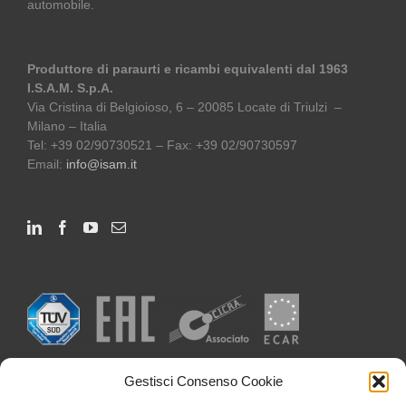
automobile.
Produttore di paraurti e ricambi equivalenti dal 1963
I.S.A.M. S.p.A.
Via Cristina di Belgioioso, 6 – 20085 Locate di Triulzi –
Milano – Italia
Tel: +39 02/90730521 – Fax: +39 02/90730597
Email:
info@isam.it
Gestisci Consenso Cookie