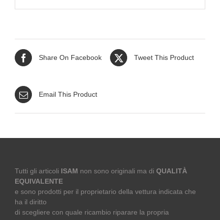
Share On Facebook
Tweet This Product
Email This Product
Tutti gli articoli
ISAM
non sono originali ma di
QUALITÀ
EQUIVALENTE
e sono prodotti per il proprietario della vettura indicata che
ha il diritto
di scegliere con quale ricambio riparare la propria