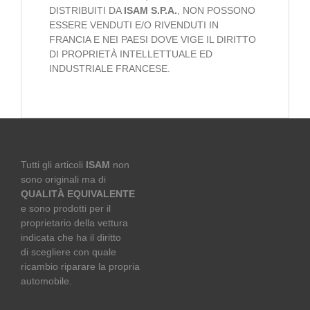
DISTRIBUITI DA
ISAM S.P.A.
, NON POSSONO
ESSERE VENDUTI E/O RIVENDUTI IN
FRANCIA E NEI PAESI DOVE VIGE IL DIRITTO
DI PROPRIETÀ INTELLETTUALE ED
INDUSTRIALE FRANCESE.
Tutti gli articoli
ISAM
non
sono originali ma di
QUALITÀ EQUIVALENTE
e sono prodotti per il
proprietario della vettura
indicata che ha il diritto
di scegliere con quale
ricambio riparare la propria
automobile.