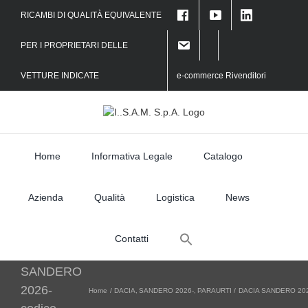
Skip
RICAMBI DI QUALITÀ EQUIVALENTE
to
content
PER I PROPRIETARI DELLE
VETTURE INDICATE
e-commerce Rivenditori
Home
Informativa Legale
Catalogo
Azienda
Qualità
Logistica
News
Search
Contatti
for:
DACIA
SANDERO
2026-
Home
DACIA
SANDERO 2026-
PARAURTI
DACIA SANDERO 2026