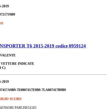
5-2019
07217S9B9
RO
ORTER T6 2015-2019 codice 0959124
IVALENTE
E VETTURE INDICATE
4 C)
5-2019
07417A9B9-7E0807417E9B9-7LA807417B9B9
RIGIO SCURO
 SENSORI PARCHEGGIO