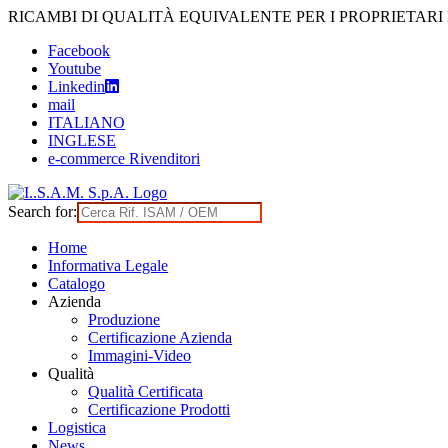
Skip
RICAMBI DI QUALITÀ EQUIVALENTE PER I PROPRIETARI
to
Facebook
content
Youtube
Linkedin
mail
ITALIANO
INGLESE
e-commerce Rivenditori
Search for:
Home
Informativa Legale
Catalogo
Azienda
Produzione
Certificazione Azienda
Immagini-Video
Qualità
Qualità Certificata
Certificazione Prodotti
Logistica
News