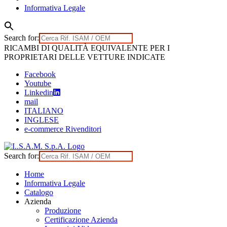
Informativa Legale
Search for:
Skip
RICAMBI DI QUALITÀ EQUIVALENTE PER I
to
PROPRIETARI DELLE VETTURE INDICATE
content
Facebook
Youtube
Linkedin
mail
ITALIANO
INGLESE
e-commerce Rivenditori
Search for:
Home
Informativa Legale
Catalogo
Azienda
Produzione
Certificazione Azienda