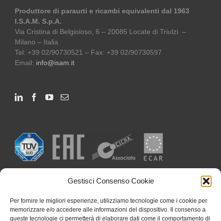
Produttore di paraurti e ricambi equivalenti dal 1963
I.S.A.M. S.p.A.
Via Cristina di Belgioioso, 6 – 20085 Locate di Triulzi –
Milano – Italia
Tel: +39 02/90730521 – Fax: +39 02/90730597
Email:
info@isam.it
Gestisci Consenso Cookie
Per fornire le migliori esperienze, utilizziamo tecnologie come i cookie per
memorizzare e/o accedere alle informazioni del dispositivo. Il consenso a
queste tecnologie ci permetterà di elaborare dati come il comportamento di