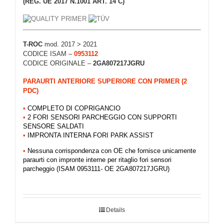
(REG. UE 2017 N.1001 ART. 14 C)
T-ROC
mod. 2017 > 2021
CODICE ISAM –
0953112
CODICE ORIGINALE –
2GA807217JGRU
PARAURTI ANTERIORE SUPERIORE CON PRIMER (2
PDC)
•
COMPLETO DI COPRIGANCIO
•
2 FORI SENSORI PARCHEGGIO CON SUPPORTI
SENSORE SALDATI
•
IMPRONTA INTERNA FORI PARK ASSIST
•
Nessuna corrispondenza con OE che fornisce unicamente
paraurti con impronte interne per ritaglio fori sensori
parcheggio (ISAM 0953111- OE 2GA807217JGRU)
Details