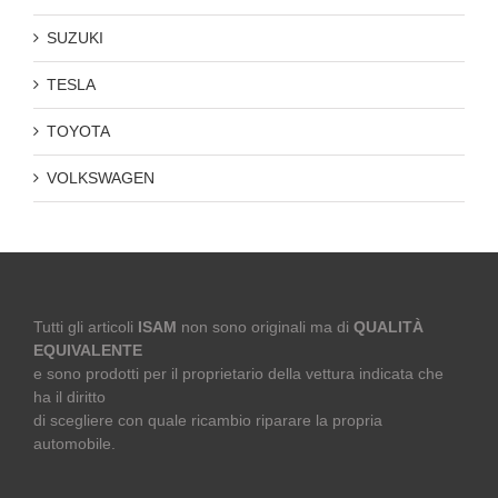
SUZUKI
TESLA
TOYOTA
VOLKSWAGEN
Tutti gli articoli
ISAM
non sono originali ma di
QUALITÀ
EQUIVALENTE
e sono prodotti per il proprietario della vettura indicata che
ha il diritto
di scegliere con quale ricambio riparare la propria
automobile.