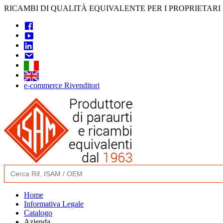
Skip
RICAMBI DI QUALITÀ EQUIVALENTE PER I PROPRIETARI
to
content
e-commerce Rivenditori
Search
for:
Home
Informativa Legale
Catalogo
Azienda