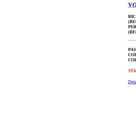
VO
RIC
(RE
PER
(RE
PAS
COD
COD
STA
Deta