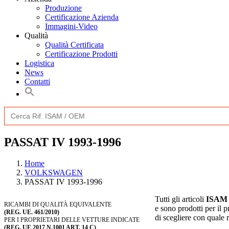
Produzione
Certificazione Azienda
Immagini-Video
Qualità
Qualità Certificata
Certificazione Prodotti
Logistica
News
Contatti
Search
for:
PASSAT IV 1993-1996
Home
VOLKSWAGEN
PASSAT IV 1993-1996
Tutti gli articoli
ISAM
RICAMBI DI QUALITÀ EQUIVALENTE
e sono prodotti per il pr
(REG. UE. 461/2010)
di scegliere con quale 
PER I PROPRIETARI DELLE VETTURE INDICATE
(REG. UE 2017 N.1001 ART. 14 C)