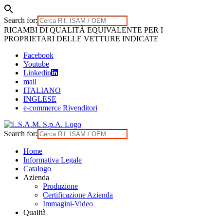
Search for:
Skip
RICAMBI DI QUALITÀ EQUIVALENTE PER I
to
PROPRIETARI DELLE VETTURE INDICATE
content
Facebook
Youtube
Linkedin
mail
ITALIANO
INGLESE
e-commerce Rivenditori
Search for:
Home
Informativa Legale
Catalogo
Azienda
Produzione
Certificazione Azienda
Immagini-Video
Qualità