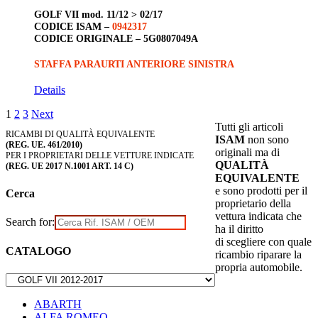
GOLF VII
mod. 11/12 > 02/17
CODICE ISAM –
0942317
CODICE ORIGINALE –
5G0807049A
STAFFA PARAURTI ANTERIORE SINISTRA
Details
1
2
3
Next
Tutti gli articoli
RICAMBI DI QUALITÀ EQUIVALENTE
ISAM
non sono
(REG. UE. 461/2010)
originali ma di
PER I PROPRIETARI DELLE VETTURE INDICATE
QUALITÀ
(REG. UE 2017 N.1001 ART. 14 C)
EQUIVALENTE
e sono prodotti per il
Cerca
proprietario della
vettura indicata che
Search for:
ha il diritto
di scegliere con quale
CATALOGO
ricambio riparare la
propria automobile.
ABARTH
ALFA ROMEO