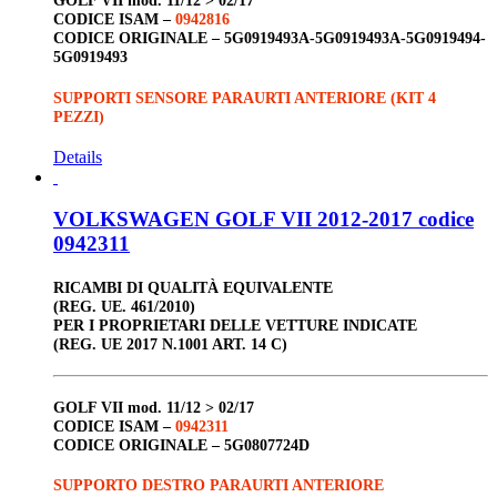
GOLF VII
mod. 11/12 > 02/17
CODICE ISAM –
0942816
CODICE ORIGINALE –
5G0919493A-5G0919493A-5G0919494-
5G0919493
SUPPORTI SENSORE PARAURTI ANTERIORE (KIT 4
PEZZI)
Details
VOLKSWAGEN GOLF VII 2012-2017 codice
0942311
RICAMBI DI QUALITÀ EQUIVALENTE
(REG. UE. 461/2010)
PER I PROPRIETARI DELLE VETTURE INDICATE
(REG. UE 2017 N.1001 ART. 14 C)
GOLF VII
mod. 11/12 > 02/17
CODICE ISAM –
0942311
CODICE ORIGINALE –
5G0807724D
SUPPORTO DESTRO PARAURTI ANTERIORE