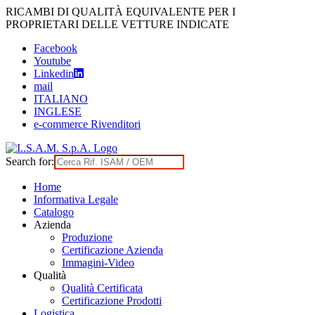
Skip
RICAMBI DI QUALITÀ EQUIVALENTE PER I
to
PROPRIETARI DELLE VETTURE INDICATE
content
Facebook
Youtube
Linkedin
mail
ITALIANO
INGLESE
e-commerce Rivenditori
Search for:
Home
Informativa Legale
Catalogo
Azienda
Produzione
Certificazione Azienda
Immagini-Video
Qualità
Qualità Certificata
Certificazione Prodotti
Logistica