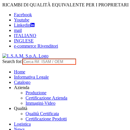
Skip
RICAMBI DI QUALITÀ EQUIVALENTE PER I PROPRIETARI
to
Facebook
content
Youtube
Linkedin
mail
ITALIANO
INGLESE
e-commerce Rivenditori
Search for:
Home
Informativa Legale
Catalogo
Azienda
Produzione
Certificazione Azienda
Immagini-Video
Qualità
Qualità Certificata
Certificazione Prodotti
Logistica
News