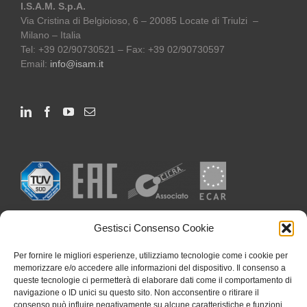
I.S.A.M. S.p.A.
Via Cristina di Belgioioso, 6 – 20085 Locate di Triulzi –
Milano – Italia
Tel: +39 02/90730521 – Fax: +39 02/90730597
Email:
info@isam.it
Gestisci Consenso Cookie
Per fornire le migliori esperienze, utilizziamo tecnologie come i cookie per
memorizzare e/o accedere alle informazioni del dispositivo. Il consenso a
queste tecnologie ci permetterà di elaborare dati come il comportamento di
navigazione o ID unici su questo sito. Non acconsentire o ritirare il
consenso può influire negativamente su alcune caratteristiche e funzioni.