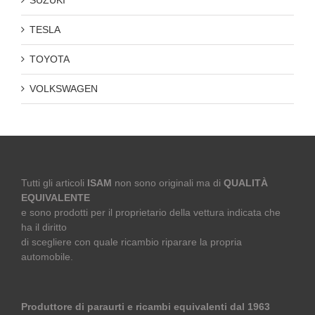
SUZUKI
TESLA
TOYOTA
VOLKSWAGEN
Tutti gli articoli
ISAM
non sono originali ma di
QUALITÀ
EQUIVALENTE
e sono prodotti per il proprietario della vettura indicata che
ha il diritto
di scegliere con quale ricambio riparare la propria
automobile.
Produttore di paraurti e ricambi equivalenti dal 1963