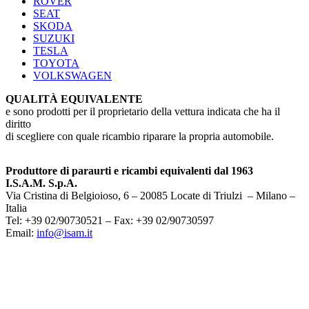
ROVER
SEAT
SKODA
SUZUKI
TESLA
TOYOTA
VOLKSWAGEN
QUALITÀ EQUIVALENTE
e sono prodotti per il proprietario della vettura indicata che ha il
diritto
di scegliere con quale ricambio riparare la propria automobile.
Produttore di paraurti e ricambi equivalenti dal 1963
I.S.A.M. S.p.A.
Via Cristina di Belgioioso, 6 – 20085 Locate di Triulzi – Milano –
Italia
Tel: +39 02/90730521 – Fax: +39 02/90730597
Email:
info@isam.it