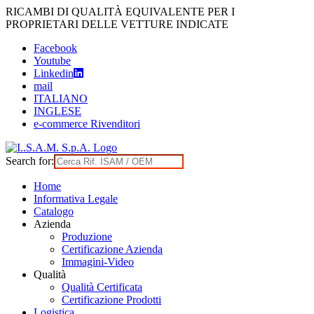
Skip
RICAMBI DI QUALITÀ EQUIVALENTE PER I
to
PROPRIETARI DELLE VETTURE INDICATE
content
Facebook
Youtube
Linkedin
mail
ITALIANO
INGLESE
e-commerce Rivenditori
Search for:
Home
Informativa Legale
Catalogo
Azienda
Produzione
Certificazione Azienda
Immagini-Video
Qualità
Qualità Certificata
Certificazione Prodotti
Logistica