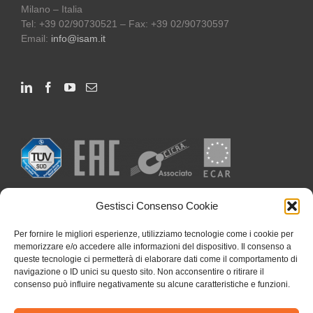
Milano – Italia
Tel: +39 02/90730521 – Fax: +39 02/90730597
Email:
info@isam.it
Gestisci Consenso Cookie
Per fornire le migliori esperienze, utilizziamo tecnologie come i cookie per
memorizzare e/o accedere alle informazioni del dispositivo. Il consenso a
queste tecnologie ci permetterà di elaborare dati come il comportamento di
navigazione o ID unici su questo sito. Non acconsentire o ritirare il
consenso può influire negativamente su alcune caratteristiche e funzioni.