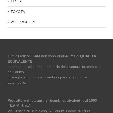
TESLA
TOYOTA
VOLKSWAGEN
Tutti gli articoli
ISAM
non sono originali ma di
QUALITÀ
EQUIVALENTE
e sono prodotti per il proprietario della vettura indicata che
ha il diritto
di scegliere con quale ricambio riparare la propria
automobile.
Produttore di paraurti e ricambi equivalenti dal 1963
I.S.A.M. S.p.A.
Via Cristina di Belgioioso, 6 – 20085 Locate di Triulzi –