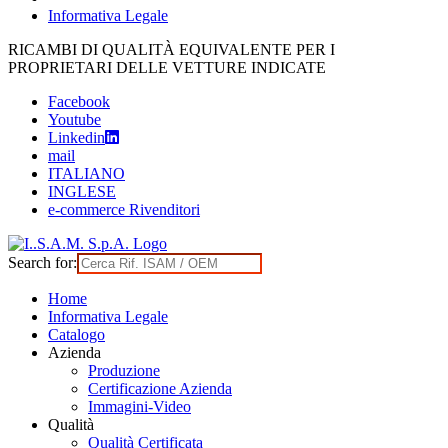
Informativa Legale
Skip
RICAMBI DI QUALITÀ EQUIVALENTE PER I
to
PROPRIETARI DELLE VETTURE INDICATE
content
Facebook
Youtube
Linkedin
mail
ITALIANO
INGLESE
e-commerce Rivenditori
Search for:
Home
Informativa Legale
Catalogo
Azienda
Produzione
Certificazione Azienda
Immagini-Video
Qualità
Qualità Certificata