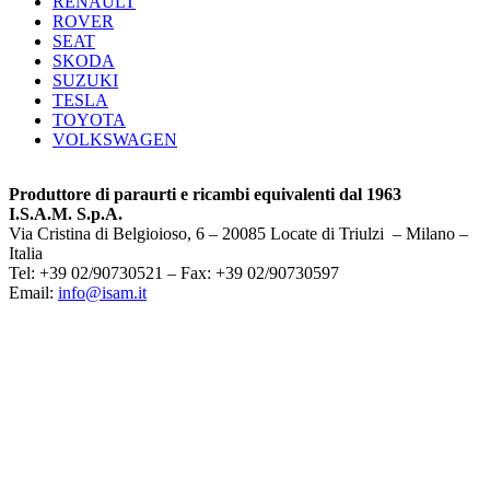
RENAULT
ROVER
SEAT
SKODA
SUZUKI
TESLA
TOYOTA
VOLKSWAGEN
Produttore di paraurti e ricambi equivalenti dal 1963
I.S.A.M. S.p.A.
Via Cristina di Belgioioso, 6 – 20085 Locate di Triulzi – Milano –
Italia
Tel: +39 02/90730521 – Fax: +39 02/90730597
Email:
info@isam.it