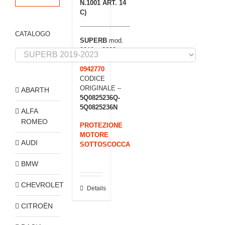
N.1001 ART. 14
C)
CATALOGO
SUPERB
mod.
2019 > 2023
CODICE ISAM –
0942770
CODICE
ORIGINALE –
ABARTH
5Q0825236Q-
5Q0825236N
ALFA
ROMEO
PROTEZIONE
MOTORE
AUDI
SOTTOSCOCCA
BMW
CHEVROLET
Details
CITROËN