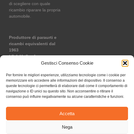
di scegliere con quale
ricambio riparare la propria
automobile.
Produttore di paraurti e
ricambi equivalenti dal
1963
I.S.A.M. S.p.A.
Via Cristina di Belgioioso, 6
Gestisci Consenso Cookie
– 20085 Locate di Triulzi –
Milano – Italia
Per fornire le migliori esperienze, utilizziamo tecnologie come i cookie per
memorizzare e/o accedere alle informazioni del dispositivo. Il consenso a
Tel: +39 02/90730521 –
queste tecnologie ci permetterà di elaborare dati come il comportamento di
Fax: +39 02/90730597
navigazione o ID unici su questo sito. Non acconsentire o ritirare il
Email:
info@isam.it
consenso può influire negativamente su alcune caratteristiche e funzioni.
Accetta
Nega