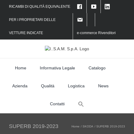
Skip
RICAMBI DI QUALITÀ EQUIVALENTE
to
content
PER I PROPRIETARI DELLE
VETTURE INDICATE
e-commerce Rivenditori
Home
Informativa Legale
Catalogo
Azienda
Qualità
Logistica
News
Search
Contatti
for:
SUPERB 2019-2023
Home
SKODA
SUPERB 2019-2023