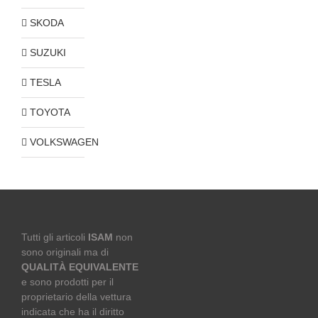
SKODA
SUZUKI
TESLA
TOYOTA
VOLKSWAGEN
Tutti gli articoli
ISAM
non
sono originali ma di
QUALITÀ EQUIVALENTE
e sono prodotti per il
proprietario della vettura
indicata che ha il diritto