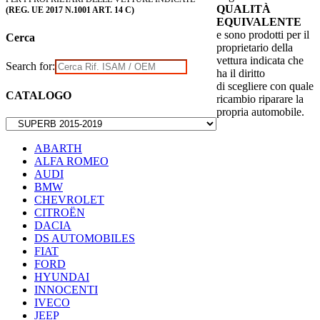
QUALITÀ
(REG. UE 2017 N.1001 ART. 14 C)
EQUIVALENTE
e sono prodotti per il
Cerca
proprietario della
vettura indicata che
Search for:
ha il diritto
di scegliere con quale
CATALOGO
ricambio riparare la
propria automobile.
ABARTH
ALFA ROMEO
AUDI
BMW
CHEVROLET
CITROËN
DACIA
DS AUTOMOBILES
FIAT
FORD
HYUNDAI
INNOCENTI
IVECO
JEEP