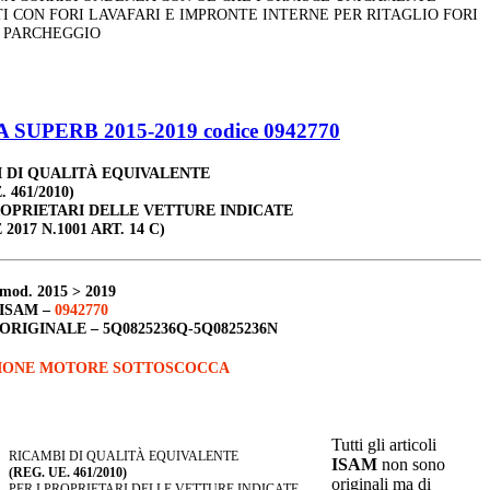
I CON FORI LAVAFARI E IMPRONTE INTERNE PER RITAGLIO FORI
 PARCHEGGIO
 SUPERB 2015-2019 codice 0942770
 DI QUALITÀ EQUIVALENTE
. 461/2010)
ROPRIETARI DELLE VETTURE INDICATE
 2017 N.1001 ART. 14 C)
mod. 2015 > 2019
ISAM –
0942770
ORIGINALE –
5Q0825236Q-5Q0825236N
IONE MOTORE SOTTOSCOCCA
Tutti gli articoli
RICAMBI DI QUALITÀ EQUIVALENTE
ISAM
non sono
(REG. UE. 461/2010)
originali ma di
PER I PROPRIETARI DELLE VETTURE INDICATE