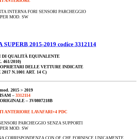
TI ANTERIORE
TA INTERNA FORI SENSORI PARCHEGGIO
PER MOD. SW
SUPERB 2015-2019 codice 3312114
 DI QUALITÀ EQUIVALENTE
. 461/2010)
ROPRIETARI DELLE VETTURE INDICATE
 2017 N.1001 ART. 14 C)
mod. 2015 > 2019
ISAM –
3312114
ORIGINALE –
3V0807218B
I ANTERIORE LAVAFARI+4 PDC
 SENSORI PARCHEGGIO SENZA SUPPORTI
PER MOD. SW
A CORRISPONDENZA CON OE CHE FORNISCE UNICAMENTE