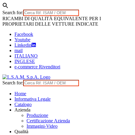
Search for:
Skip
RICAMBI DI QUALITÀ EQUIVALENTE PER I
to
PROPRIETARI DELLE VETTURE INDICATE
content
Facebook
Youtube
Linkedin
mail
ITALIANO
INGLESE
e-commerce Rivenditori
Search for:
Home
Informativa Legale
Catalogo
Azienda
Produzione
Certificazione Azienda
Immagini-Video
Qualità