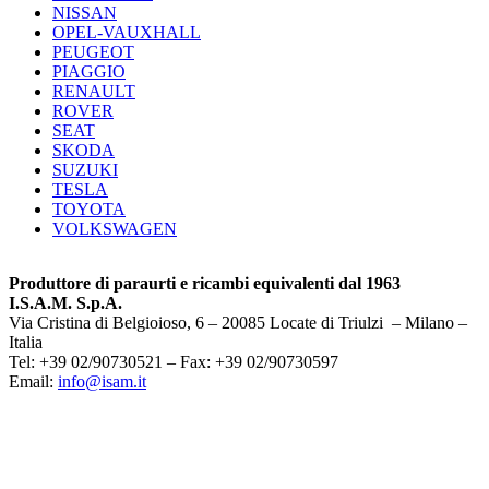
NISSAN
OPEL-VAUXHALL
PEUGEOT
PIAGGIO
RENAULT
ROVER
SEAT
SKODA
SUZUKI
TESLA
TOYOTA
VOLKSWAGEN
Produttore di paraurti e ricambi equivalenti dal 1963
I.S.A.M. S.p.A.
Via Cristina di Belgioioso, 6 – 20085 Locate di Triulzi – Milano –
Italia
Tel: +39 02/90730521 – Fax: +39 02/90730597
Email:
info@isam.it