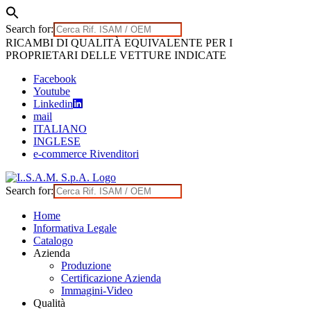
Search for:
Skip
RICAMBI DI QUALITÀ EQUIVALENTE PER I
to
PROPRIETARI DELLE VETTURE INDICATE
content
Facebook
Youtube
Linkedin
mail
ITALIANO
INGLESE
e-commerce Rivenditori
Search for:
Home
Informativa Legale
Catalogo
Azienda
Produzione
Certificazione Azienda
Immagini-Video
Qualità