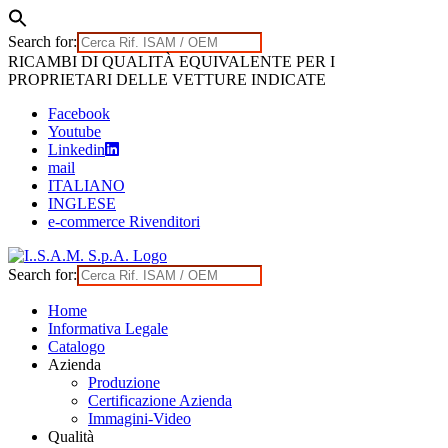
Search for:
Skip
RICAMBI DI QUALITÀ EQUIVALENTE PER I
to
PROPRIETARI DELLE VETTURE INDICATE
content
Facebook
Youtube
Linkedin
mail
ITALIANO
INGLESE
e-commerce Rivenditori
Search for:
Home
Informativa Legale
Catalogo
Azienda
Produzione
Certificazione Azienda
Immagini-Video
Qualità