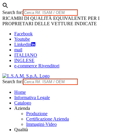
Search for:
Skip
RICAMBI DI QUALITÀ EQUIVALENTE PER I
to
PROPRIETARI DELLE VETTURE INDICATE
content
Facebook
Youtube
Linkedin
mail
ITALIANO
INGLESE
e-commerce Rivenditori
Search for:
Home
Informativa Legale
Catalogo
Azienda
Produzione
Certificazione Azienda
Immagini-Video
Qualità