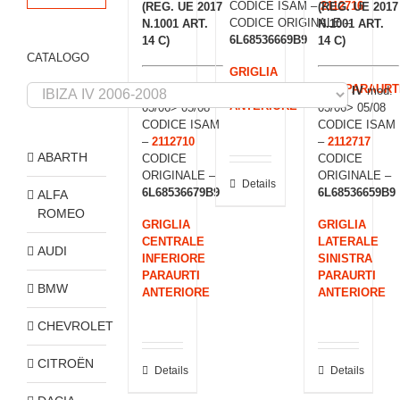
CODICE ISAM –
2112716
(REG. UE 2017
(REG. UE 2017
CODICE ORIGINALE –
N.1001 ART.
N.1001 ART.
6L68536669B9
14 C)
14 C)
CATALOGO
GRIGLIA
LATERALE DESTRA PARAURT
IBIZA IV
mod.
IBIZA IV
mod.
ANTERIORE
03/06> 05/08
03/06> 05/08
CODICE ISAM
CODICE ISAM
–
2112710
–
2112717
ABARTH
CODICE
CODICE
ORIGINALE –
ORIGINALE –
Details
6L68536679B9
6L68536659B9
ALFA
ROMEO
GRIGLIA
GRIGLIA
CENTRALE
LATERALE
AUDI
INFERIORE
SINISTRA
PARAURTI
PARAURTI
BMW
ANTERIORE
ANTERIORE
CHEVROLET
CITROËN
Details
Details