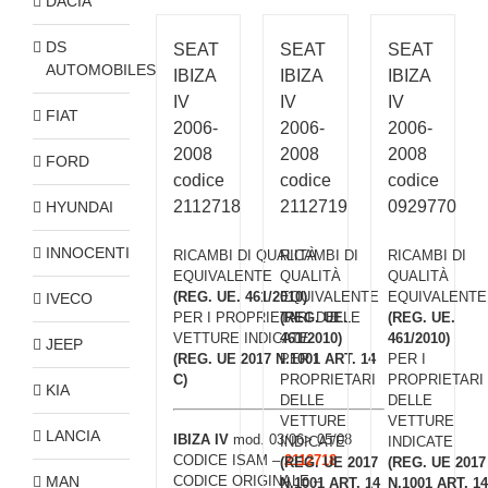
DACIA
DS
SEAT
SEAT
SEAT
AUTOMOBILES
IBIZA
IBIZA
IBIZA
IV
IV
IV
FIAT
2006-
2006-
2006-
2008
2008
2008
FORD
codice
codice
codice
2112718
2112719
0929770
HYUNDAI
INNOCENTI
RICAMBI DI QUALITÀ
RICAMBI DI
RICAMBI DI
EQUIVALENTE
QUALITÀ
QUALITÀ
(REG. UE. 461/2010)
EQUIVALENTE
EQUIVALENTE
IVECO
PER I PROPRIETARI DELLE
(REG. UE.
(REG. UE.
VETTURE INDICATE
461/2010)
461/2010)
JEEP
(REG. UE 2017 N.1001 ART. 14
PER I
PER I
C)
PROPRIETARI
PROPRIETARI
KIA
DELLE
DELLE
VETTURE
VETTURE
LANCIA
IBIZA IV
mod. 03/06> 05/08
INDICATE
INDICATE
CODICE ISAM –
2112718
(REG. UE 2017
(REG. UE 2017
MAN
CODICE ORIGINALE –
N.1001 ART. 14
N.1001 ART. 14