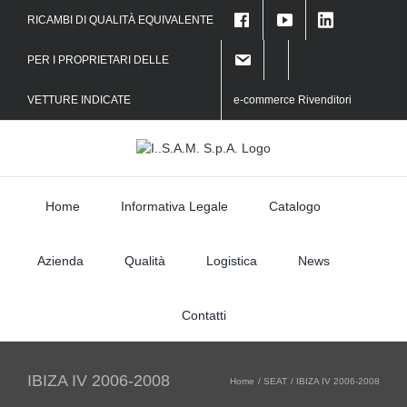
Skip
RICAMBI DI QUALITÀ EQUIVALENTE
to
f
content
PER I PROPRIETARI DELLE
VETTURE INDICATE
e-commerce Rivenditori
Home
Informativa Legale
Catalogo
Azienda
Qualità
Logistica
News
Contatti
IBIZA IV 2006-2008
Home
SEAT
IBIZA IV 2006-2008