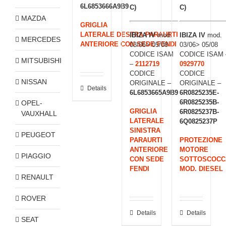
6L6853666A9B9
C)
C)
MAZDA
GRIGLIA
LATERALE DESTRA PARAURTI
IBIZA IV
mod.
IBIZA IV
mod.
MERCEDES
ANTERIORE CON SEDE FENDI
03/06> 05/08
03/06> 05/08
CODICE ISAM
CODICE ISAM 
MITSUBISHI
–
2112719
0929770
CODICE
CODICE
NISSAN
ORIGINALE –
ORIGINALE –
Details
6L6853665A9B9
6R0825235E-
6R0825235B-
OPEL-
GRIGLIA
6R0825237B-
VAUXHALL
LATERALE
6Q0825237P
SINISTRA
PEUGEOT
PARAURTI
PROTEZIONE
ANTERIORE
MOTORE
PIAGGIO
CON SEDE
SOTTOSCOCC
FENDI
MOD. DIESEL
RENAULT
ROVER
Details
Details
SEAT