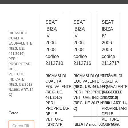
SEAT
SEAT
SEAT
IBIZA
IBIZA
IBIZA
RICAMBI DI
IV
IV
IV
QUALITÀ
2006-
2006-
2006-
EQUIVALENTE
(REG. UE.
2008
2008
2008
461/2010)
codice
codice
codice
PER I
2112710
2112716
2112717
PROPRIETARI
DELLE
VETTURE
RICAMBI DI
RICAMBI DI QUALITÀ
RICAMBI DI
INDICATE
QUALITÀ
EQUIVALENTE
QUALITÀ
(REG. UE 2017
EQUIVALENTE
(REG. UE. 461/2010)
EQUIVALENTE
N.1001 ART. 14
(REG. UE.
PER I PROPRIETARI DELLE
(REG. UE.
C)
461/2010)
VETTURE INDICATE
461/2010)
PER I
(REG. UE 2017 N.1001 ART. 14
PER I
PROPRIETARI
C)
PROPRIETARI
Cerca
DELLE
DELLE
VETTURE
VETTURE
Search
IBIZA IV
mod. 03/06> 05/08
INDICATE
INDICATE
for: