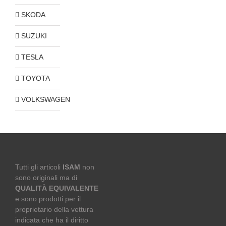
SKODA
SUZUKI
TESLA
TOYOTA
VOLKSWAGEN
Tutti gli articoli
ISAM
non
sono originali ma di
QUALITÀ EQUIVALENTE
e sono prodotti per il
proprietario della vettura
indicata che ha il diritto