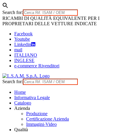
Search for:
Skip
RICAMBI DI QUALITÀ EQUIVALENTE PER I
to
PROPRIETARI DELLE VETTURE INDICATE
content
Facebook
Youtube
Linkedin
mail
ITALIANO
INGLESE
e-commerce Rivenditori
Search for:
Home
Informativa Legale
Catalogo
Azienda
Produzione
Certificazione Azienda
Immagini-Video
Qualità