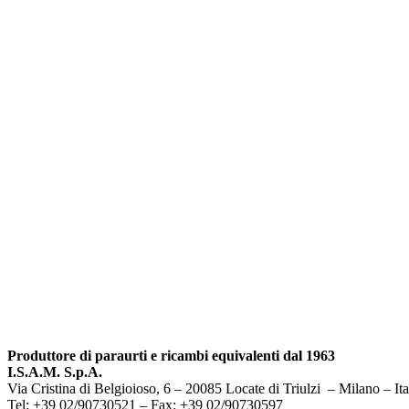
Produttore di paraurti e ricambi equivalenti dal 1963
I.S.A.M. S.p.A.
Via Cristina di Belgioioso, 6 – 20085 Locate di Triulzi – Milano – Ita
Tel: +39 02/90730521 – Fax: +39 02/90730597