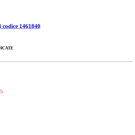
codice 1461840
DICATE
T)