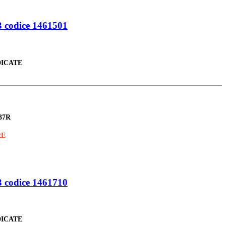
codice 1461501
DICATE
37R
RE
codice 1461710
DICATE