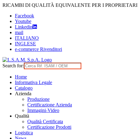
Skip
RICAMBI DI QUALITÀ EQUIVALENTE PER I PROPRIETARI
to
Facebook
content
Youtube
Linkedin
mail
ITALIANO
INGLESE
e-commerce Rivenditori
Search for:
Home
Informativa Legale
Catalogo
Azienda
Produzione
Certificazione Azienda
Immagini-Video
Qualità
Qualità Certificata
Certificazione Prodotti
Logistica
News