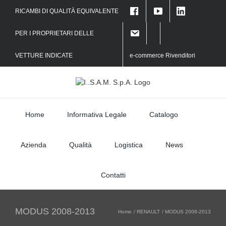
Skip
RICAMBI DI QUALITÀ EQUIVALENTE
to
f
content
PER I PROPRIETARI DELLE
VETTURE INDICATE
e-commerce Rivenditori
Home
Informativa Legale
Catalogo
Azienda
Qualità
Logistica
News
Contatti
MODUS 2008-2013
Home
RENAULT
MODUS 2008-2013