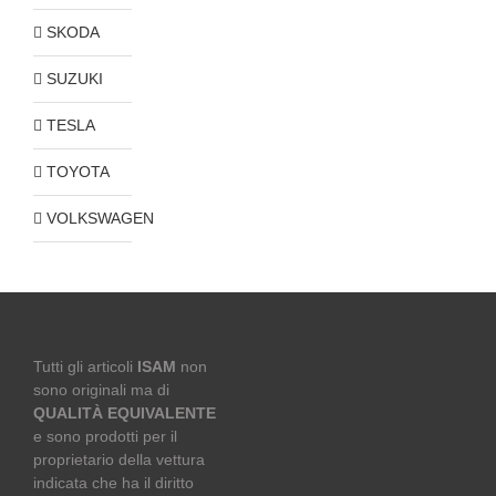
SKODA
SUZUKI
TESLA
TOYOTA
VOLKSWAGEN
Tutti gli articoli
ISAM
non
sono originali ma di
QUALITÀ EQUIVALENTE
e sono prodotti per il
proprietario della vettura
indicata che ha il diritto