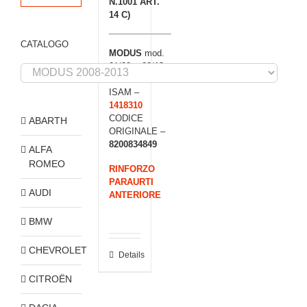
N.1001 ART.
14 C)
CATALOGO
MODUS
mod.
01/08 > 08/13
CODICE
ISAM –
1418310
CODICE
ABARTH
ORIGINALE –
8200834849
ALFA
ROMEO
RINFORZO
PARAURTI
AUDI
ANTERIORE
BMW
CHEVROLET
Details
CITROËN