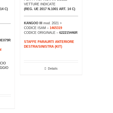
VETTURE INDICATE
14 C)
(REG. UE 2017 N.1001 ART. 14 C)
KANGOO III
mod. 2021 >
CODICE ISAM –
1465319
CODICE ORIGINALE –
622215446R
0E079R
STAFFE PARAURTI ANTERIORE
DESTRA/SINISTRA (KIT)
N
CIO
EGGIO
Details