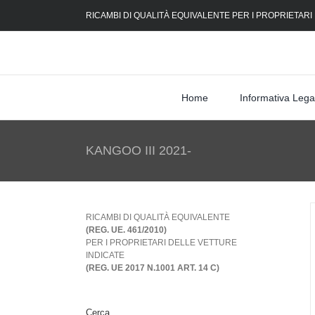
Skip
RICAMBI DI QUALITÀ EQUIVALENTE PER I PROPRIETARI
to
content
Home
Informativa Lega
KANGOO III 2021-
RICAMBI DI QUALITÀ EQUIVALENTE
(REG. UE. 461/2010)
PER I PROPRIETARI DELLE VETTURE
INDICATE
(REG. UE 2017 N.1001 ART. 14 C)
Cerca