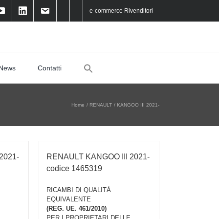
e-commerce Rivenditori
Search
News
Contatti
for:
Home
RENAULT
KANGOO III 2021-
2021-
RENAULT KANGOO III 2021-
codice 1465319
RICAMBI DI QUALITÀ
EQUIVALENTE
(REG. UE. 461/2010)
PER I PROPRIETARI DELLE