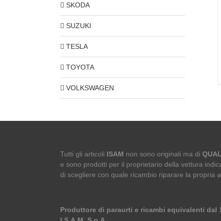
SKODA
SUZUKI
TESLA
TOYOTA
VOLKSWAGEN
Tutti gli articoli
ISAM
non sono originali ma di
QUAL
e sono prodotti per il proprietario della vettura indica
di scegliere con quale ricambio riparare la propria 
Produttore di paraurti e ricambi equivalenti dal
I.S.A.M. S.p.A.