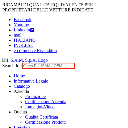
Skip
RICAMBI DI QUALITÀ EQUIVALENTE PER I
to
PROPRIETARI DELLE VETTURE INDICATE
content
Facebook
Youtube
Linkedin
mail
ITALIANO
INGLESE
e-commerce Rivenditori
Search for:
Home
Informativa Legale
Catalogo
Azienda
Produzione
Certificazione Azienda
Immagini-Video
Qualità
Qualità Certificata
Certificazione Prodotti
Logistica