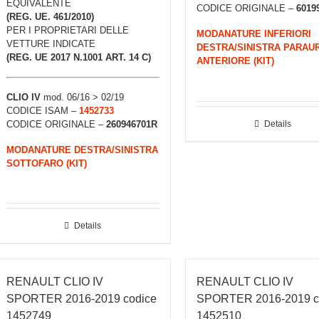
EQUIVALENTE
CODICE ORIGINALE –
6019
(REG. UE. 461/2010)
PER I PROPRIETARI DELLE
MODANATURE INFERIORI
VETTURE INDICATE
DESTRA/SINISTRA PARAUR
(REG. UE 2017 N.1001 ART. 14 C)
ANTERIORE (KIT)
CLIO IV
mod. 06/16 > 02/19
CODICE ISAM –
1452733
Details
CODICE ORIGINALE –
260946701R
MODANATURE DESTRA/SINISTRA
SOTTOFARO (KIT)
Details
RENAULT CLIO IV
RENAULT CLIO IV
SPORTER 2016-2019 codice
SPORTER 2016-2019 c
1452749
1452510