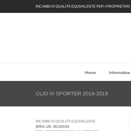
Skip
RICAMBI DI QUALITÀ EQUIVALENTE PER I PROPRIETARI
to
content
Home
Informativa
CLIO IV SPORTER 2016-2019
RICAMBI DI QUALITÀ EQUIVALENTE
(REG. UE. 461/2010)