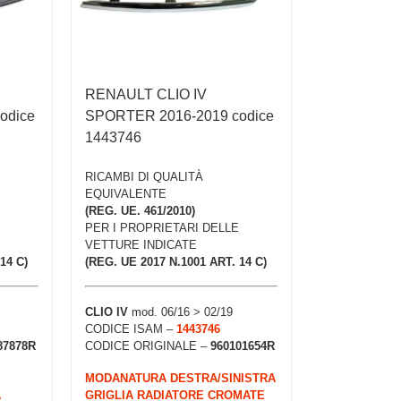
RENAULT CLIO IV
odice
SPORTER 2016-2019 codice
1443746
RICAMBI DI QUALITÀ
EQUIVALENTE
(REG. UE. 461/2010)
PER I PROPRIETARI DELLE
VETTURE INDICATE
14 C)
(REG. UE 2017 N.1001 ART. 14 C)
CLIO IV
mod. 06/16 > 02/19
CODICE ISAM –
1443746
87878R
CODICE ORIGINALE –
960101654R
MODANATURA DESTRA/SINISTRA
A
GRIGLIA RADIATORE CROMATE