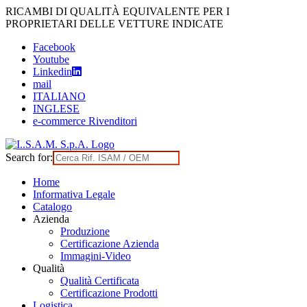
Skip
RICAMBI DI QUALITÀ EQUIVALENTE PER I
to
PROPRIETARI DELLE VETTURE INDICATE
content
Facebook
Youtube
Linkedin
mail
ITALIANO
INGLESE
e-commerce Rivenditori
Search for:
Home
Informativa Legale
Catalogo
Azienda
Produzione
Certificazione Azienda
Immagini-Video
Qualità
Qualità Certificata
Certificazione Prodotti
Logistica