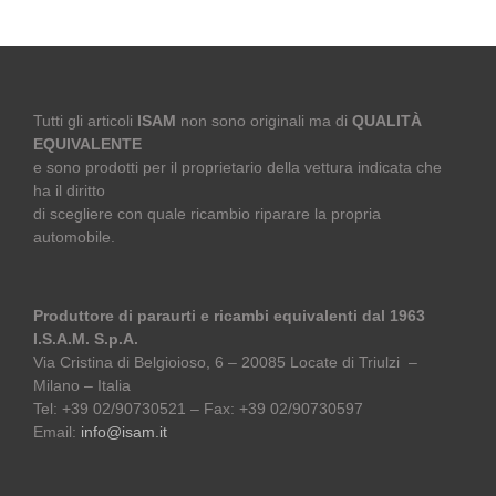
Tutti gli articoli
ISAM
non sono originali ma di
QUALITÀ
EQUIVALENTE
e sono prodotti per il proprietario della vettura indicata che
ha il diritto
di scegliere con quale ricambio riparare la propria
automobile.
Produttore di paraurti e ricambi equivalenti dal 1963
I.S.A.M. S.p.A.
Via Cristina di Belgioioso, 6 – 20085 Locate di Triulzi –
Milano – Italia
Tel: +39 02/90730521 – Fax: +39 02/90730597
Email:
info@isam.it