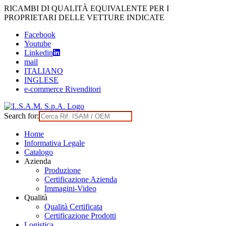
Skip
RICAMBI DI QUALITÀ EQUIVALENTE PER I
to
PROPRIETARI DELLE VETTURE INDICATE
content
Facebook
Youtube
Linkedin
mail
ITALIANO
INGLESE
e-commerce Rivenditori
Search for:
Home
Informativa Legale
Catalogo
Azienda
Produzione
Certificazione Azienda
Immagini-Video
Qualità
Qualità Certificata
Certificazione Prodotti
Logistica