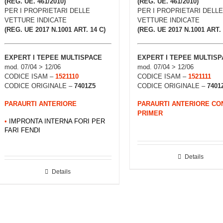
(REG. UE. 461/2010)
(REG. UE. 461/2010)
PER I PROPRIETARI DELLE
PER I PROPRIETARI DELLE
VETTURE INDICATE
VETTURE INDICATE
(REG. UE 2017 N.1001 ART. 14 C)
(REG. UE 2017 N.1001 ART. 
EXPERT I TEPEE MULTISPACE
EXPERT I TEPEE MULTIS
mod. 07/04 > 12/06
mod. 07/04 > 12/06
CODICE ISAM –
1521110
CODICE ISAM –
1521111
CODICE ORIGINALE –
7401Z5
CODICE ORIGINALE –
7401
PARAURTI ANTERIORE
PARAURTI ANTERIORE CO
PRIMER
•
IMPRONTA INTERNA FORI PER
FARI FENDI
Details
Details