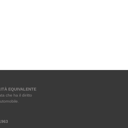
ITÀ EQUIVALENTE
ta che ha il diritto
automobile.
 1963