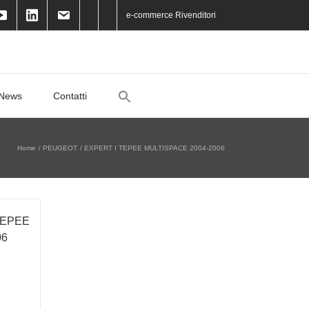
e-commerce Rivenditori
Search
News
Contatti
for:
Home
PEUGEOT
EXPERT I TEPEE MULTISPACE 2004-2006
TEPEE
06