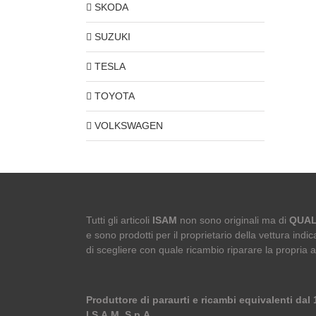
SKODA
SUZUKI
TESLA
TOYOTA
VOLKSWAGEN
Tutti gli articoli
ISAM
non sono originali ma di
QUAL
e sono prodotti per il proprietario della vettura indica
di scegliere con quale ricambio riparare la propria 
Produttore di paraurti e ricambi equivalenti dal
I.S.A.M. S.p.A.