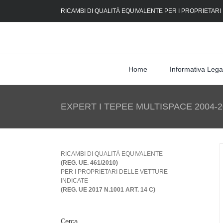
Skip
RICAMBI DI QUALITÀ EQUIVALENTE PER I PROPRIETARI
to
content
Home
Informativa Lega
EXPERT I TEPEE MULTISPACE 2004-2
RICAMBI DI QUALITÀ EQUIVALENTE
(REG. UE. 461/2010)
PER I PROPRIETARI DELLE VETTURE
INDICATE
(REG. UE 2017 N.1001 ART. 14 C)
Cerca