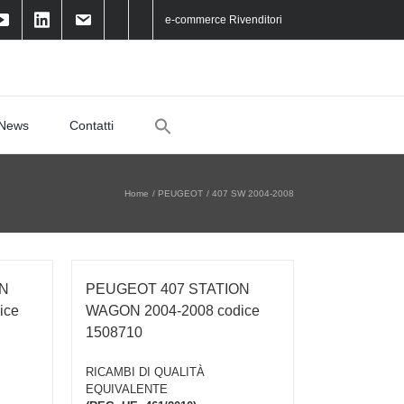
e-commerce Rivenditori
Search
News
Contatti
for:
Home
PEUGEOT
407 SW 2004-2008
ON
PEUGEOT 407 STATION
ice
WAGON 2004-2008 codice
1508710
RICAMBI DI QUALITÀ
EQUIVALENTE