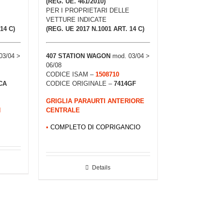
(REG. UE. 461/2010)
PER I PROPRIETARI DELLE
VETTURE INDICATE
14 C)
(REG. UE 2017 N.1001 ART. 14 C)
03/04 >
407
STATION WAGON
mod. 03/04 >
06/08
CODICE ISAM –
1508710
CA
CODICE ORIGINALE –
7414GF
GRIGLIA PARAURTI ANTERIORE
N
CENTRALE
•
COMPLETO DI COPRIGANCIO
Details