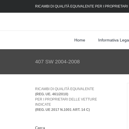
Skip
RICAMBI DI QUALITÀ EQUIVALENTE PER I PROPRIETARI
to
content
Home
Informativa Lega
407 SW 2004-2008
RICAMBI DI QUALITÀ EQUIVALENTE
(REG. UE. 461/2010)
PER I PROPRIETARI DELLE VETTURE
INDICATE
(REG. UE 2017 N.1001 ART. 14 C)
Cerca