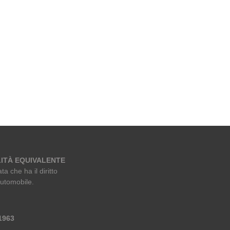
ITÀ EQUIVALENTE
ta che ha il diritto
automobile.
 1963