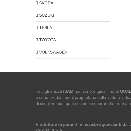
SKODA
SUZUKI
TESLA
TOYOTA
VOLKSWAGEN
Tutti gli articoli
ISAM
non sono originali ma di
QUAL
e sono prodotti per il proprietario della vettura indica
di scegliere con quale ricambio riparare la propria 
Produttore di paraurti e ricambi equivalenti dal
I.S.A.M. S.p.A.