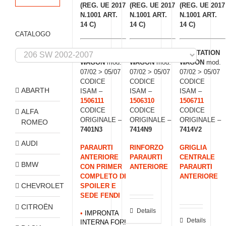
(REG. UE 2017
(REG. UE 2017
(REG. UE 2017
N.1001 ART.
N.1001 ART.
N.1001 ART.
14 C)
14 C)
14 C)
CATALOGO
206 STATION
206 STATION
206 STATION
WAGON
mod.
WAGON
mod.
WAGON
mod.
07/02 > 05/07
07/02 > 05/07
07/02 > 05/07
CODICE
CODICE
CODICE
ABARTH
ISAM –
ISAM –
ISAM –
1506111
1506310
1506711
CODICE
CODICE
CODICE
ALFA
ORIGINALE –
ORIGINALE –
ORIGINALE –
ROMEO
7401N3
7414N9
7414V2
AUDI
PARAURTI
RINFORZO
GRIGLIA
ANTERIORE
PARAURTI
CENTRALE
BMW
CON PRIMER
ANTERIORE
PARAURTI
COMPLETO DI
ANTERIORE
CHEVROLET
SPOILER E
SEDE FENDI
CITROËN
Details
•
IMPRONTA
Details
INTERNA FORI