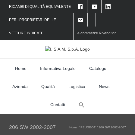
Skip
RICAMBI DI QUALITÀ EQUIVALENTE
to
content
PER I PROPRIETARI DELLE
VETTURE INDICATE
e-commerce Rivenditori
Home
Informativa Legale
Catalogo
Azienda
Qualità
Logistica
News
Search
Contatti
for:
206 SW 2002-2007
Home
PEUGEOT
206 SW 2002-2007