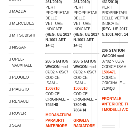
461/2010)
461/2010)
461/2010)
PER I
PER I
PER I
MAZDA
PROPRIETARI
PROPRIETARI
PROPRIETARI
DELLE
DELLE
DELLE VETTU
MERCEDES
VETTURE
VETTURE
INDICATE
INDICATE
INDICATE
(REG. UE 2017
(REG. UE 2017
(REG. UE 2017
N.1001 ART. 14
MITSUBISHI
N.1001 ART.
N.1001 ART.
14 C)
14 C)
NISSAN
206 STATION
WAGON
mod.
OPEL-
206 STATION
206 STATION
07/02 > 05/07
VAUXHALL
WAGON
mod.
WAGON
mod.
CODICE ISAM 
07/02 > 05/07
07/02 > 05/07
1506471
PEUGEOT
CODICE
CODICE
CODICE
ISAM –
ISAM –
ORIGINALE –
1506710
1506510
7104Q3
PIAGGIO
CODICE
CODICE
FRONTALE
ORIGINALE –
ORIGINALE –
RENAULT
ANTERIORE T
7452H8
7804H5-
I MODELLI A/
7804H4
ROVER
MODANATURA
PARAURTI
GRIGLIA
SEAT
ANTERIORE
RADIATORE