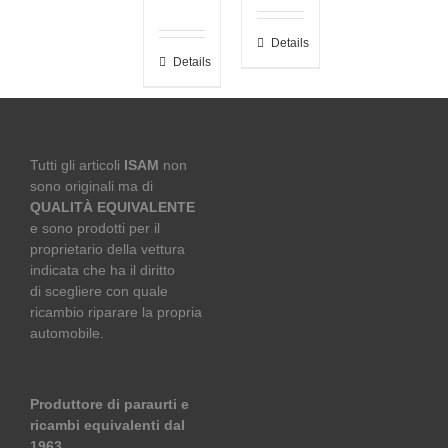
Details
Details
Tutti gli articoli
ISAM
non
sono originali ma di
QUALITÀ EQUIVALENTE
e sono prodotti per il
proprietario della vettura
indicata che ha il diritto
di scegliere con quale
ricambio riparare la propria
automobile.
Produttore di paraurti e
ricambi equivalenti dal
1963