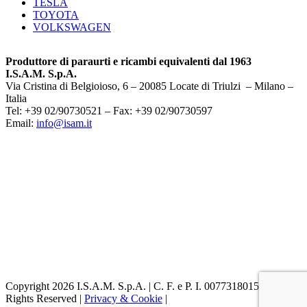
TESLA
TOYOTA
VOLKSWAGEN
Produttore di paraurti e ricambi equivalenti dal 1963
I.S.A.M. S.p.A.
Via Cristina di Belgioioso, 6 – 20085 Locate di Triulzi – Milano –
Italia
Tel: +39 02/90730521 – Fax: +39 02/90730597
Email:
info@isam.it
Copyright 2026 I.S.A.M. S.p.A. | C. F. e P. I. 00773180153 | All
Rights Reserved |
Privacy & Cookie
|