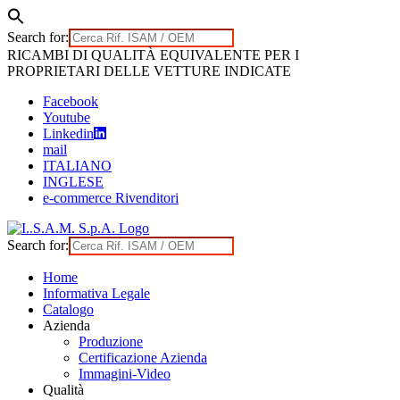
Search for:
Skip
RICAMBI DI QUALITÀ EQUIVALENTE PER I
to
PROPRIETARI DELLE VETTURE INDICATE
content
Facebook
Youtube
Linkedin
mail
ITALIANO
INGLESE
e-commerce Rivenditori
Search for:
Home
Informativa Legale
Catalogo
Azienda
Produzione
Certificazione Azienda
Immagini-Video
Qualità