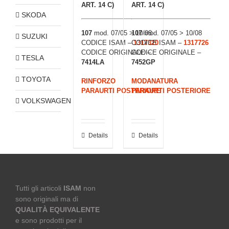
ART. 14 C)
ART. 14 C)
SKODA
107
mod. 07/05 > 10/08
107
mod. 07/05 > 10/08
SUZUKI
CODICE ISAM –
CODICE ISAM –
1317320
1317726
CODICE ORIGINALE –
CODICE ORIGINALE –
TESLA
7414LA
7452GP
TOYOTA
RINFORZO
MODANATURA
PARAURTI POSTERIORE
PARAURTI POSTERIORE
VOLKSWAGEN
Details
Details
Tutti gli articoli
ISAM
non
sono originali ma di
QUALITÀ EQUIVALENTE
e sono prodotti per il