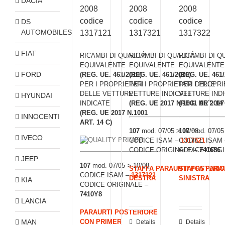
DACIA
2008
2008
2008
codice
codice
codice
DS
AUTOMOBILES
1317121
1317321
1317322
FIAT
RICAMBI DI QUALITÀ
RICAMBI DI QUALITÀ
RICAMBI DI Q
EQUIVALENTE
EQUIVALENTE
EQUIVALENTE
FORD
(REG. UE. 461/2010)
(REG. UE. 461/2010)
(REG. UE. 461/
PER I PROPRIETARI
PER I PROPRIETARI DELLE
PER I PROPRI
DELLE VETTURE
VETTURE INDICATE
VETTURE IND
HYUNDAI
INDICATE
(REG. UE 2017 N.1001 ART. 14 
(REG. UE 2017 
(REG. UE 2017 N.1001
INNOCENTI
ART. 14 C)
107
mod. 07/05 > 10/08
107
mod. 07/05 
IVECO
CODICE ISAM –
CODICE ISAM
1317321
CODICE ORIGINALE –
CODICE ORIG
741686
JEEP
107
mod. 07/05 > 10/08
STAFFA PARAURTI POSTERI
STAFFA PARA
CODICE ISAM –
1317121
DESTRA
SINISTRA
KIA
CODICE ORIGINALE –
7410Y8
LANCIA
PARAURTI POSTERIORE
MAN
CON PRIMER
Details
Details