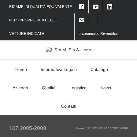
Skip
RICAMBI DI QUALITÀ EQUIVALENTE
to
f
content
PER I PROPRIETARI DELLE
VETTURE INDICATE
e-commerce Rivenditori
Home
Informativa Legale
Catalogo
Azienda
Qualità
Logistica
News
Contatti
107 2005-2008
Home
PEUGEOT
107 2005-2008