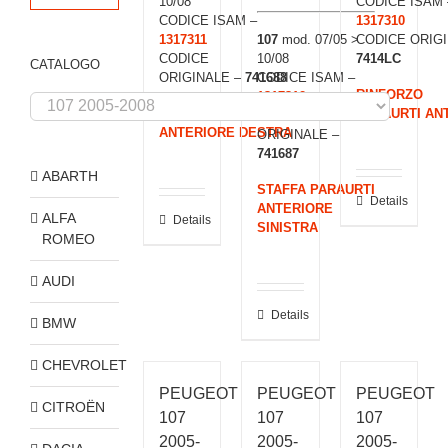
10/08
CODICE ISAM 
CODICE ISAM –
1317310
1317311
107
mod. 07/05 >
CODICE ORIGI
CODICE
10/08
7414LC
CATALOGO
ORIGINALE –
741688
CODICE ISAM –
RINFORZO
1317312
STAFFA PARAURTI
PARAURTI AN
CODICE
ANTERIORE DESTRA
ORIGINALE –
741687
ABARTH
STAFFA PARAURTI
Details
ANTERIORE
ALFA
Details
SINISTRA
ROMEO
AUDI
Details
BMW
CHEVROLET
PEUGEOT
PEUGEOT
PEUGEOT
CITROËN
107
107
107
2005-
2005-
2005-