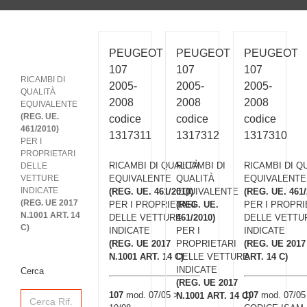
PEUGEOT
PEUGEOT
PEUGEOT
107
107
107
RICAMBI DI
2005-
2005-
2005-
QUALITÀ
2008
2008
2008
EQUIVALENTE
(REG. UE.
codice
codice
codice
461/2010)
1317311
1317312
1317310
PER I
PROPRIETARI
RICAMBI DI QUALITÀ
RICAMBI DI
RICAMBI DI Q
DELLE
VETTURE
EQUIVALENTE
QUALITÀ
EQUIVALENTE
INDICATE
(REG. UE. 461/2010)
EQUIVALENTE
(REG. UE. 461/
(REG. UE 2017
PER I PROPRIETARI
(REG. UE.
PER I PROPRI
N.1001 ART. 14
DELLE VETTURE
461/2010)
DELLE VETTU
C)
INDICATE
PER I
INDICATE
(REG. UE 2017
PROPRIETARI
(REG. UE 2017
N.1001 ART. 14 C)
DELLE VETTURE
ART. 14 C)
INDICATE
Cerca
(REG. UE 2017
Search
107
mod. 07/05 >
107
mod. 07/05 
N.1001 ART. 14 C)
for: