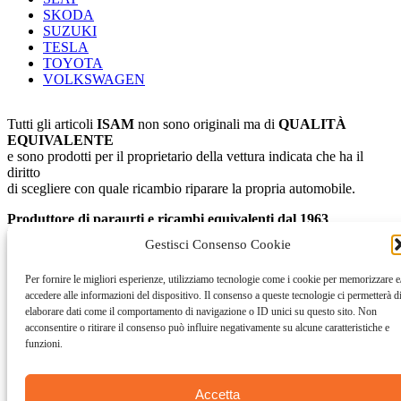
SKODA
SUZUKI
TESLA
TOYOTA
VOLKSWAGEN
Tutti gli articoli
ISAM
non sono originali ma di
QUALITÀ
EQUIVALENTE
e sono prodotti per il proprietario della vettura indicata che ha il
diritto
di scegliere con quale ricambio riparare la propria automobile.
Produttore di paraurti e ricambi equivalenti dal 1963
I.S.A.M. S.p.A.
Gestisci Consenso Cookie
Via Cristina di Belgioioso, 6 – 20085 Locate di Triulzi – Milano –
Italia
Per fornire le migliori esperienze, utilizziamo tecnologie come i cookie per memorizzare e
Tel: +39 02/90730521 – Fax: +39 02/90730597
accedere alle informazioni del dispositivo. Il consenso a queste tecnologie ci permetterà d
Email:
info@isam.it
elaborare dati come il comportamento di navigazione o ID unici su questo sito. Non
acconsentire o ritirare il consenso può influire negativamente su alcune caratteristiche e
funzioni.
Accetta