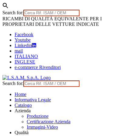
Search for:
Skip
RICAMBI DI QUALITÀ EQUIVALENTE PER I
to
PROPRIETARI DELLE VETTURE INDICATE
content
Facebook
Youtube
Linkedin
mail
ITALIANO
INGLESE
e-commerce Rivenditori
Search for:
Home
Informativa Legale
Catalogo
Azienda
Produzione
Certificazione Azienda
Immagini-Video
Qualità