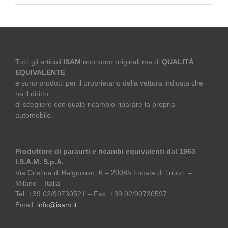
Tutti gli articoli
ISAM
non sono originali ma di
QUALITÀ
EQUIVALENTE
e sono prodotti per il proprietario della vettura indicata che
ha il diritto
di scegliere con quale ricambio riparare la propria
automobile.
Produttore di paraurti e ricambi equivalenti dal 1963
I.S.A.M. S.p.A.
Via Cristina di Belgioioso, 6 – 20085 Locate di Triulzi –
Milano – Italia
Tel: +39 02/90730521 – Fax: +39 02/90730597
Email:
info@isam.it