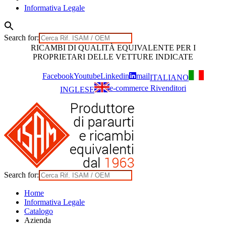
Informativa Legale
Search for:
Skip
RICAMBI DI QUALITÀ EQUIVALENTE PER I
to
PROPRIETARI DELLE VETTURE INDICATE
content
Facebook
Youtube
Linkedin
mail
ITALIANO
e-commerce Rivenditori
INGLESE
Search for:
Home
Informativa Legale
Catalogo
Azienda