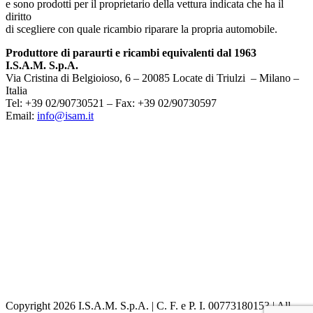
e sono prodotti per il proprietario della vettura indicata che ha il
diritto
di scegliere con quale ricambio riparare la propria automobile.
Produttore di paraurti e ricambi equivalenti dal 1963
I.S.A.M. S.p.A.
Via Cristina di Belgioioso, 6 – 20085 Locate di Triulzi – Milano –
Italia
Tel: +39 02/90730521 – Fax: +39 02/90730597
Email:
info@isam.it
Copyright 2026 I.S.A.M. S.p.A. | C. F. e P. I. 00773180153 | All