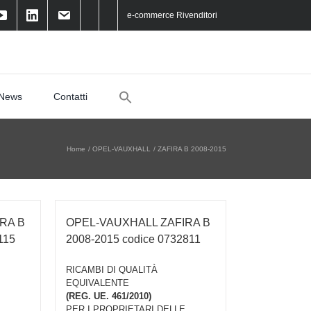
e-commerce Rivenditori
Search
News
Contatti
for:
Home
OPEL-VAUXHALL
ZAFIRA B 2008-2015
RA B
OPEL-VAUXHALL ZAFIRA B
115
2008-2015 codice 0732811
RICAMBI DI QUALITÀ
EQUIVALENTE
(REG. UE. 461/2010)
PER I PROPRIETARI DELLE