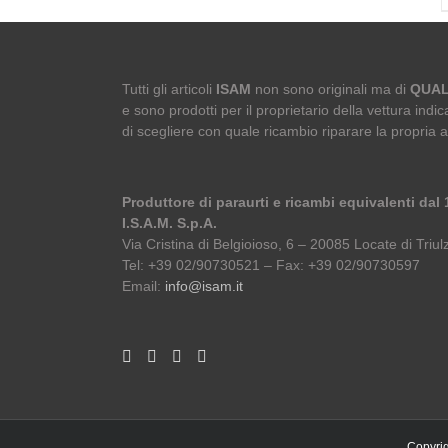
Tutti gli articoli
ISAM
non sono originali ma di
QUAL
e sono prodotti per il proprietario della vettura indica
di scegliere con quale ricambio riparare la propria 
Produttore di paraurti e ricambi equivalenti dal
I.S.A.M. S.p.A.
Via Cristina di Belgioioso, 6 – 20085 Locate di Triulz
Tel: +39 02/90730521 – Fax: +39 02/90730597
Email:
info@isam.it
Copyrig