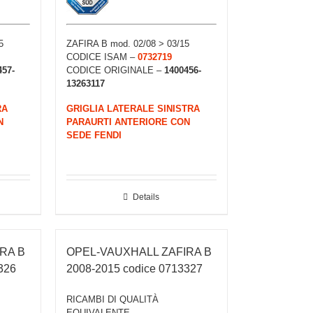
5
ZAFIRA B mod. 02/08 > 03/15
CODICE ISAM –
0732719
457-
CODICE ORIGINALE –
1400456-
13263117
RA
GRIGLIA LATERALE SINISTRA
N
PARAURTI ANTERIORE CON
SEDE FENDI
Details
RA B
OPEL-VAUXHALL ZAFIRA B
326
2008-2015 codice 0713327
RICAMBI DI QUALITÀ
EQUIVALENTE