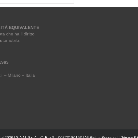
ITÀ EQUIVALENTE
ta che ha il diritto
automobile.
 1963
i – Milano – Italia
ht 2026 I.S.A.M. S.p.A. | C. F. e P. I. 00773180153 | All Rights Reserved |
Privacy &