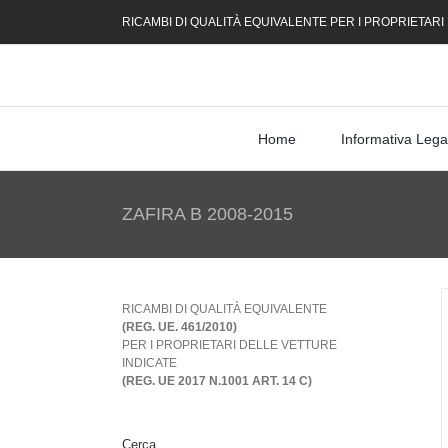
Skip
RICAMBI DI QUALITÀ EQUIVALENTE PER I PROPRIETARI
to
content
Home
Informativa Lega
ZAFIRA B 2008-2015
RICAMBI DI QUALITÀ EQUIVALENTE
(REG. UE. 461/2010)
PER I PROPRIETARI DELLE VETTURE
INDICATE
(REG. UE 2017 N.1001 ART. 14 C)
Cerca