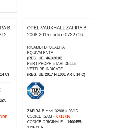
RA B
OPEL-VAUXHALL ZAFIRA B
312
2008-2015 codice 0732716
RICAMBI DI QUALITÀ
EQUIVALENTE
(REG. UE. 461/2010)
PER I PROPRIETARI DELLE
VETTURE INDICATE
14 C)
(REG. UE 2017 N.1001 ART. 14 C)
5
607-
ZAFIRA B
mod. 02/08 > 03/15
CODICE ISAM –
0713716
IORE
CODICE ORIGINALE –
1400455-
13263116