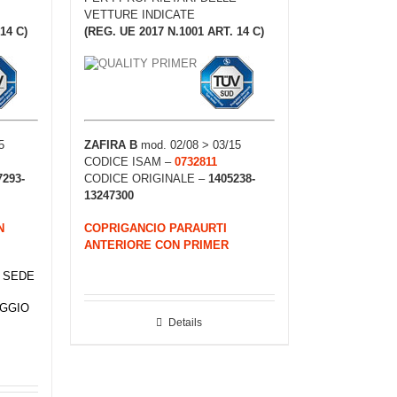
VETTURE INDICATE
14 C)
(REG. UE 2017 N.1001 ART. 14 C)
5
ZAFIRA B
mod. 02/08 > 03/15
CODICE ISAM –
0732811
7293-
CODICE ORIGINALE –
1405238-
13247300
N
COPRIGANCIO PARAURTI
ANTERIORE CON PRIMER
I SEDE
EGGIO
Details