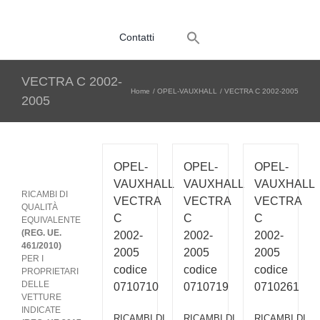
Search
Contatti
for:
VECTRA C 2002-
Home
OPEL-VAUXHALL
VECTRA C 2002-2005
2005
OPEL-
OPEL-
OPEL-
VAUXHALL
VAUXHALL
VAUXHALL
RICAMBI DI
VECTRA
VECTRA
VECTRA
QUALITÀ
C
C
C
EQUIVALENTE
(REG. UE.
2002-
2002-
2002-
461/2010)
2005
2005
2005
PER I
codice
codice
codice
PROPRIETARI
DELLE
0710710
0710719
0710261
VETTURE
INDICATE
RICAMBI DI
RICAMBI DI
RICAMBI DI