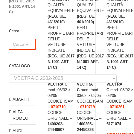
(REG. UE 2017
QUALITÀ
QUALITÀ
QUALITÀ
N.1001 ART. 14
EQUIVALENTE
EQUIVALENTE
EQUIVALENTE
C)
(REG. UE.
(REG. UE.
(REG. UE.
461/2010)
461/2010)
461/2010)
PER I
PER I
PER I
Cerca
PROPRIETARI
PROPRIETARI
PROPRIETARI
DELLE
DELLE
DELLE
Search
for:
VETTURE
VETTURE
VETTURE
INDICATE
INDICATE
INDICATE
(REG. UE 2017
(REG. UE 2017
(REG. UE 2017
N.1001 ART.
N.1001 ART.
N.1001 ART.
CATALOGO
14 C)
14 C)
14 C)
VECTRA C
VECTRA
VECTRA
mod. 03/02 >
C
mod. mod.
C
mod. 03/02 >
08/05
03/02 > 08/05
08/05
ABARTH
CODICE ISAM
CODICE ISAM
CODICE ISAM
–
0710710
–
0710719
–
0710261
ALFA
CODICE
CODICE
CODICE
ROMEO
ORIGINALE –
ORIGINALE –
ORIGINALE –
1400262-
1400265-
5171074
24440607
24450236
AUDI