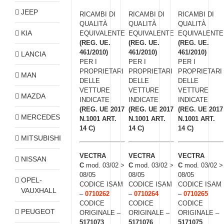
JEEP
RICAMBI DI
RICAMBI DI
RICAMBI DI
QUALITÀ
QUALITÀ
QUALITÀ
KIA
EQUIVALENTE
EQUIVALENTE
EQUIVALENTE
(REG. UE.
(REG. UE.
(REG. UE.
461/2010)
461/2010)
461/2010)
LANCIA
PER I
PER I
PER I
PROPRIETARI
PROPRIETARI
PROPRIETARI
MAN
DELLE
DELLE
DELLE
VETTURE
VETTURE
VETTURE
MAZDA
INDICATE
INDICATE
INDICATE
(REG. UE 2017
(REG. UE 2017
(REG. UE 2017
MERCEDES
N.1001 ART.
N.1001 ART.
N.1001 ART.
14 C)
14 C)
14 C)
MITSUBISHI
VECTRA
VECTRA
VECTRA
NISSAN
C
mod. 03/02 >
C
mod. 03/02 >
C
mod. 03/02 >
08/05
08/05
08/05
OPEL-
CODICE ISAM
CODICE ISAM
CODICE ISAM
VAUXHALL
–
0710262
–
0710264
–
0710265
CODICE
CODICE
CODICE
PEUGEOT
ORIGINALE –
ORIGINALE –
ORIGINALE –
5171073
5171076
5171075