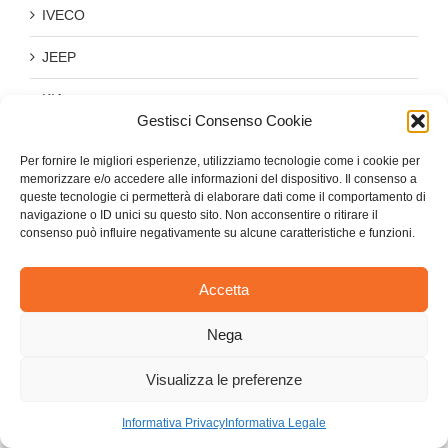
IVECO
JEEP
KIA
Gestisci Consenso Cookie
LANCIA
Per fornire le migliori esperienze, utilizziamo tecnologie come i cookie per
memorizzare e/o accedere alle informazioni del dispositivo. Il consenso a
MAN
queste tecnologie ci permetterà di elaborare dati come il comportamento di
navigazione o ID unici su questo sito. Non acconsentire o ritirare il
MAZDA
consenso può influire negativamente su alcune caratteristiche e funzioni.
MERCEDES
Accetta
MITSUBISHI
Nega
NISSAN
Visualizza le preferenze
OPEL-VAUXHALL
Informativa Privacy
Informativa Legale
PEUGEOT