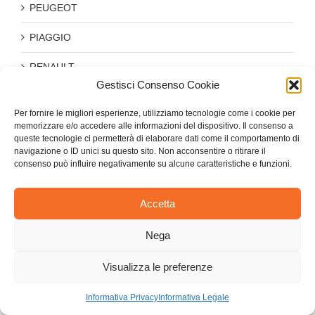
PEUGEOT
PIAGGIO
RENAULT
Gestisci Consenso Cookie
ROVER
Per fornire le migliori esperienze, utilizziamo tecnologie come i cookie per
SEAT
memorizzare e/o accedere alle informazioni del dispositivo. Il consenso a
queste tecnologie ci permetterà di elaborare dati come il comportamento di
navigazione o ID unici su questo sito. Non acconsentire o ritirare il
SKODA
consenso può influire negativamente su alcune caratteristiche e funzioni.
SUZUKI
Accetta
TESLA
Nega
TOYOTA
Visualizza le preferenze
VOLKSWAGEN
Informativa Privacy
Informativa Legale